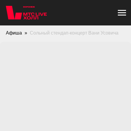
Афиша
Сольный стендап-концерт Вани Усовича