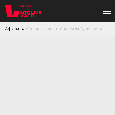
Афиша
Стендап концерт Андрея Бебуришвили