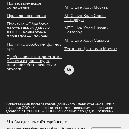
Пользовательское
соглашение
МТС Live Холл Москва
Правила посещения
МТС Live Холл Санкт-
Петербург
Политика «Обработка
персональных данных
МТС Live Холл Нижний
в ООО «Концертные
Новгород
площадки — Регионы»
МТС Live Холл Самара
Политика обработки файлов
куки
Театр на Цветном в Москве
Требования к контрагентам в
области охраны труда,
пожарной безопасности и
экологии
Единственным пользователем доменного имени vrn-live-hall.mts.ru
является ООО «Концертные площадки – регионы» на основании
договора с ПАО «МТС». ООО «Концертные площадки – регионы»
является информационным посредником. В случае, если третье лицо
(правообладатель или уполномоченное им лицо) считает, что его
Чтобы сделать сайт удобнее, мы
права на объект интеллектуальной собственности нарушаются, он
может направить претензию по адресу: ООО «Концертные площадки
используем файлы cookie. Оставаясь на
– регионы», ОГРН: 1247700831025, 109147, г. Москва,